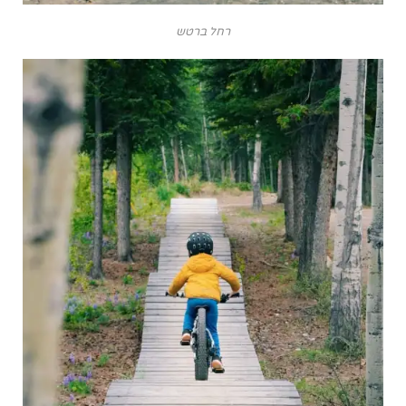
רחל ברטש