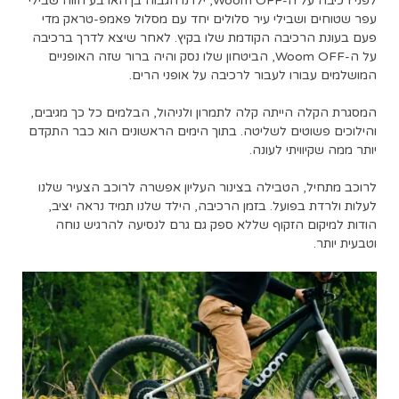
לפני רכיבה על ה-Woom OFF, ילדנו הגבוה בן הארבע חווה שבילי
עפר שטוחים ושבילי עיר סלולים יחד עם מסלול פאמפ-טראק מדי
פעם בעונת הרכיבה הקודמת שלו בקיץ. לאחר שיצא לדרך ברכיבה
על ה-Woom OFF, הביטחון שלו נסק והיה ברור שזה האופניים
המושלמים עבורו לעבור לרכיבה על אופני הרים.
המסגרת הקלה הייתה קלה לתמרון ולניהול, הבלמים כל כך מגיבים,
והילוכים פשוטים לשליטה. בתוך הימים הראשונים הוא כבר התקדם
יותר ממה שקיוויתי לעונה.
לרוכב מתחיל, הטבילה בצינור העליון אפשרה לרוכב הצעיר שלנו
לעלות ולרדת בפועל. בזמן הרכיבה, הילד שלנו תמיד נראה יציב,
הודות למיקום הזקוף שללא ספק גם גרם לנסיעה להרגיש נוחה
וטבעית יותר.