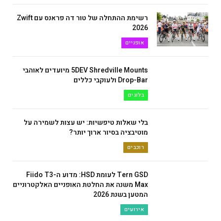
רשימת ההתחלה של טור דה פראנס עם Zwift
2026
אופניים
5DEV Shredville Mounts מיועדים לאוהבי
Drop-Bar ולעוקבי כללים
בלוגים
בלי שאלות טיפשיות: יש עצות לשמירה על
מוטיבציה בסיור ארוך יותר?
רוכבים
Tern GSD לעומת HSD: מדוע ה-Fiido T3
Max משנה את החלטת האופניים האלקטרוניים
המטען בשנת 2026
אירועים