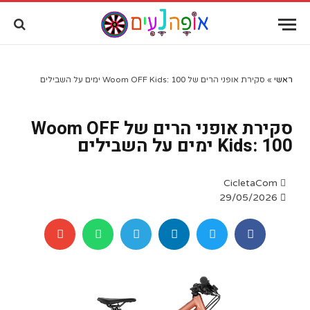
שִׂים
לֵב:
בְּאֲתָר
זֶה
מֻפְעֶלֶת
מַעֲרֶכֶת
ראשי
»
סקירת אופני הרים של Woom OFF Kids: 100 ימים על השבילים
"נָגִישׁ
בִּקְלִיק"
סקירת אופני הרים של Woom OFF
הַמְּסַיַּעַת
לִנְגִישׁוּת
Kids: 100 ימים על השבילים
הָאֲתָר.
CicletaCom
29/05/2026