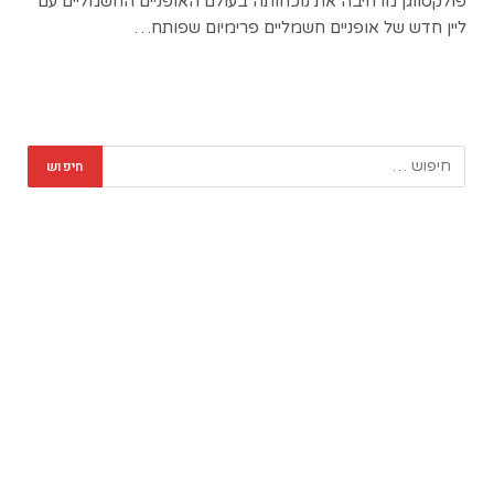
פולקסווגן מרחיבה את נוכחותה בעולם האופניים החשמליים עם
ליין חדש של אופניים חשמליים פרימיום שפותח…