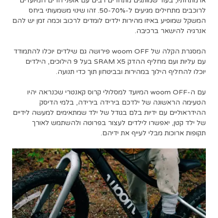
או מתחתיו, בעוד שמותגים מתחרים רבים עם אופני הרים המיועדים
לרוכבים מתחילים מגיעים ל-50-70%. זהו שינוי משמעותי ביחס
המשקל שמופיע באיזו מהירות ילדים לומדים לרכוב וכמה זמן יש להם
אנרגיה להישאר ברכיבה.
המסגרת הקלה של woom OFF פירושה גם שילדים יוכלו להתמודד
עם עליות ועם מחליף ההדק SRAM X5 בעל 9 הילוכים, הילדים
יוכלו להחליף הילוך במהירות ובביטחון תוך כדי תנועה.
עם ה-woom OFF המיועד למסלולי קרוס קאנטרי שכנראה יהיו
הטעימה הראשונה של ילדכם בירידה בירידה, בלמי הדיסק
ההידראוליים עם ידיות בלם בגודל של ילד שמתאימים למעשה לידיים
של ילד קטן, יאפשרו לילדים לעצור בפרוטה ולהשתמש לאורך
תקופות ארוכות מבלי לעייף את ידיהם.