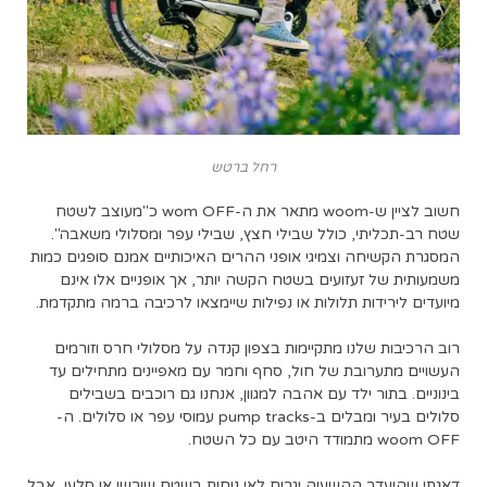
רחל ברטש
חשוב לציין ש-woom מתאר את ה-wom OFF כ"מעוצב לשטח
שטח רב-תכליתי, כולל שבילי חצץ, שבילי עפר ומסלולי משאבה".
המסגרת הקשיחה וצמיגי אופני ההרים האיכותיים אמנם סופגים כמות
משמעותית של זעזועים בשטח הקשה יותר, אך אופניים אלו אינם
מיועדים לירידות תלולות או נפילות שיימצאו לרכיבה ברמה מתקדמת.
רוב הרכיבות שלנו מתקיימות בצפון קנדה על מסלולי חרס וזורמים
העשויים מתערובת של חול, סחף וחמר עם מאפיינים מתחילים עד
בינוניים. בתור ילד עם אהבה למגוון, אנחנו גם רוכבים בשבילים
סלולים בעיר ומבלים ב-pump tracks עמוסי עפר או סלולים. ה-
woom OFF מתמודד היטב עם כל השטח.
דאגתי שהיעדר ההשעיה יגרום לאי נוחות בשטח שורשי או סלעי, אבל