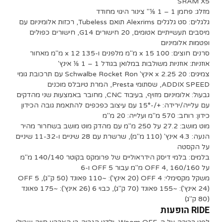
SRAM X5
מזלג: פחמן 1 – 1 ⅛″ צינור היגוי מחודד
גלגלים: סט גלגלים Alexrims תואם Tubeless, רכזות אלומיניום עם
מיסבים תעשייתיים אטומים, 20 חישורים G14, חישורים כפולים
ופטמות אלומיניום
סרנים חוצים: 100 x 15 מ"מ מלפנים ו-135 x 12 מ"מ מאחור
אוזניות: אוזניות משולבות במלואן בגודל 1 – 1 ⅛ אינץ'
צמיגים: 20 x 2.25 אינץ' Schwalbe Rocket Ron עם תרכובת גומי
ADDIX SPEED, שסתומי Presta, המרת טיובלס מוכנים
גבעול: אלומיניום מזויף, בעיבוד CNC, מחובר באמצעות שני מהדקים
עם עלייה/ירידה: +/-15° עם עיצוב כפכפים להתאמת גובה הכידון
כידון: רוחב: 570 מ"מ ועלייה: 20 מ"מ
מוט מושב: 27.2 על 250 מ"מ עם מהדק מוט מושב בשחרור מהיר
הנעה: 4.3 אינץ' (110 מ"מ), שרשרת עם 28 שיניים ו-11-32 שיניים
על הקסטה
בלמים: בלמי דיסק הידראוליים של פרומקס בקוטר 140/140 מ"מ
על OFF 4, 160/160 מ"מ עבור OFF 5 ו-6
משקל מקסימלי: OFF 4 (20 אינץ'): ~110 פאונד (50 ק"ג), OFF 5
(24 אינץ'): ~155 פאונד (70 ק"ג), כבוי 6 (26 אינץ'): ~175 פאונד
(80 ק"ג)
RIDE הופעות