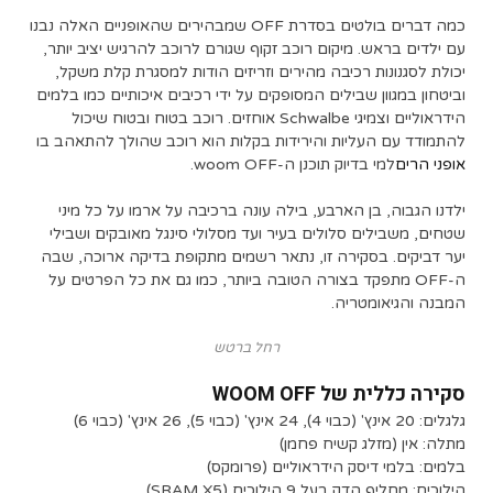
כמה דברים בולטים בסדרת OFF שמבהירים שהאופניים האלה נבנו
עם ילדים בראש. מיקום רוכב זקוף שגורם לרוכב להרגיש יציב יותר,
יכולת לסגנונות רכיבה מהירים וזריזים הודות למסגרת קלת משקל,
וביטחון במגוון שבילים המסופקים על ידי רכיבים איכותיים כמו בלמים
הידראוליים וצמיגי Schwalbe אוחזים. רוכב בטוח ובטוח שיכול
להתמודד עם העליות והירידות בקלות הוא רוכב שהולך להתאהב בו
אופני הרים
למי בדיוק תוכנן ה-woom OFF.
ילדנו הגבוה, בן הארבע, בילה עונה ברכיבה על ארמו על כל מיני
שטחים, משבילים סלולים בעיר ועד מסלולי סינגל מאובקים ושבילי
יער דביקים. בסקירה זו, נתאר רשמים מתקופת בדיקה ארוכה, שבה
ה-OFF מתפקד בצורה הטובה ביותר, כמו גם את כל הפרטים על
המבנה והגיאומטריה.
רחל ברטש
סקירה כללית של WOOM OFF
גלגלים: 20 אינץ' (כבוי 4), 24 אינץ' (כבוי 5), 26 אינץ' (כבוי 6)
מתלה: אין (מזלג קשיח פחמן)
בלמים: בלמי דיסק הידראוליים (פרומקס)
הילוכים: מחליף הדק בעל 9 הילוכים (SRAM X5)