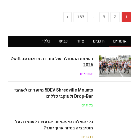
Next
…
133
3
2
1
אופניים
רוכבים
ציוד
כביש
כללי
רשימת ההתחלה של טור דה פראנס עם Zwift
2026
אופניים
5DEV Shredville Mounts מיועדים לאוהבי
Drop-Bar ולעוקבי כללים
בלוגים
בלי שאלות טיפשיות: יש עצות לשמירה על
מוטיבציה בסיור ארוך יותר?
רוכבים