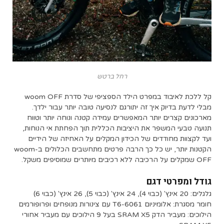
רחל ברטש
קל ללכת לאיבוד במפרט הילד הספציפי של סדרת woom OFF
מבלי לדעת בדיוק איך זה יתורגם לנסיעה טובה יותר עבור ילדך.
מארכונים קצרים יותר המאפשרים עמידה קטנה ונוחה יותר וטווח
תנועה טבעי המשפר את היציבות הכללית תוך הפחתת אי הנוחות,
ועד לקצוות מחודדים של הכידון המקלים על האחיזה של הידיים
הקטנות יותר, יש כל כך הרבה פרטים מתחשבים הכלולים ב-woom
OFF שמקלים על הרכיבה ללא רכיבים מיותרים שמוסיפים משקל.
גודל ומפרטי דגם
גלגלים: 20 אינץ' (כבוי 4), 24 אינץ' (כבוי 5), 26 אינץ' (כבוי 6)
חומר מסגרת: אלומיניום 6061-T6 עם צינורות מנופחים ופרופורמים
הילוכים: מעביר הדק SRAM X5 בעל 9 הילוכים עם מעביר אחורי