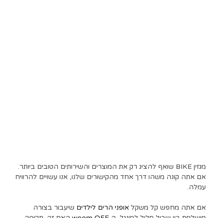
מגזין BIKE שואף להציג רק את המוצרים והשירותים הטובים ביותר.
אם אתה קונה משהו דרך אחד מהקישורים שלנו, אנו עשויים להרוויח
עמלה.
אם אתה מחפש קל משקל
אופני הרים לילדים
שיעבור בצורה
מושלמת בין שביל סלול לסינגל, ה
woom OFF
האם זה. תְקוּפָה.