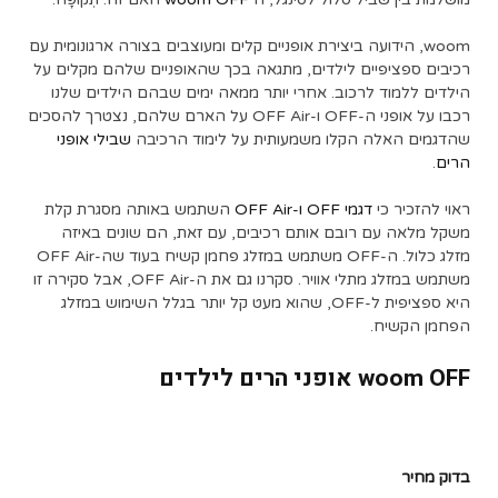
woom, הידועה ביצירת אופניים קלים ומעוצבים בצורה ארגונומית עם
רכיבים ספציפיים לילדים, מתגאה בכך שהאופניים שלהם מקלים על
הילדים ללמוד לרכוב. אחרי יותר ממאה ימים שבהם הילדים שלנו
רכבו על אופני ה-OFF ו-OFF Air על הארם שלהם, נצטרך להסכים
שהדגמים האלה הקלו משמעותית על לימוד הרכיבה
שבילי אופני
הרים
.
ראוי להזכיר כי
דגמי OFF ו-OFF Air
השתמש באותה מסגרת קלת
משקל מלאה עם רובם אותם רכיבים, עם זאת, הם שונים באיזה
מזלג כלול. ה-OFF משתמש במזלג פחמן קשיח בעוד שה-OFF Air
משתמש במזלג מתלי אוויר. סקרנו גם את ה-OFF Air, אבל סקירה זו
היא ספציפית ל-OFF, שהוא מעט קל יותר בגלל השימוש במזלג
הפחמן הקשיח.
woom OFF אופני הרים לילדים
בדוק מחיר