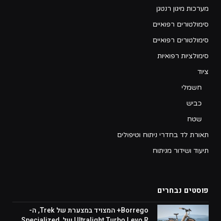
מערכות מיגון רנטגן
סימולטורים רפואיים
סימולטורים רפואיים
סימולציות רפואיות
ציוד
חשמלי
כביש
שטח
תאורת לד בחדרי ניתוח וטיפולים
תיעוד ושידור מניתוח
פוסטים נבחרים
Borrego+ המצויד במצערת של Trek, ה-
Ultralight Turbo Levo R של Specialized,