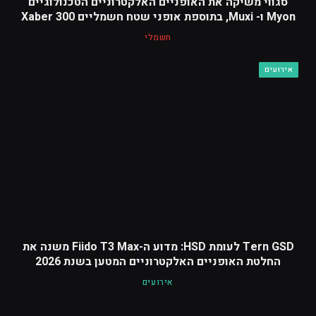
סגווי משיקה את האופניים האלקטרוניים הטכנולוגיים
Myon ו- Muxi, בתוספת אופני שטח חשמליים Xaber 300
חשמלי
אירועים
Tern GSD לעומת HSD: מדוע ה-Fiido T3 Max משנה את
החלטת האופניים האלקטרוניים המטען בשנת 2026
אירועים