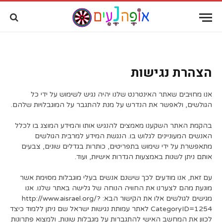
שִׂים
לֵב:
בְּאֲתָר
זֶה
מֻפְעֶלֶת
מַעֲרֶכֶת
"נָגִישׁ
הצהרת נגישות
בִּקְלִיק"
הַמְּסַיַּעַת
אנו מחויבים שאתר האינטרנט שלנו יהיה נגיש לשימוש על ידי כל
לִנְגִישׁוּת
הגולשים, ולאפשר את הנדרש על מנת להתגבר על המוגבלויות שלהם.
הָאֲתָר.
בהקמת האתר השקענו מאמצים להנגיש אותו והמידע המוצג בו לכלל
האנשים המעוניינים לגלוש בו. הנגשת המידע למרבית הגולשים
מתאפשרת על ידי שימוש בתפריטים, כותרות בגדלים שונים, צבעים
אותם ניתן לשנות באמצעות הגדרות אישיות, ועוד.
עם זאת, אנו מודעים לכך שישנם אנשים בעלי מוגבלות מסוימת אשר
מונעת מהם לצערנו את החוויה הנוחה של גלישה באתר שלנו. אנו
מגישים לגולשים אלו את הקישור הבא: http://www.aisrael.org/?
CategoryID=1254 לאתר עמותת נגישות ישראל שם ניתן ללמוד כיצד
לכוון את המחשב האישי להתגברות על מגבלות שונות, ולמצוא פתרונות