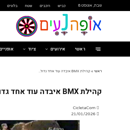
שִׂים
כביש
רוכבים
שטח
בלוגים
שבת, אוגוסט 8
לֵב:
בְּאֲתָר
זֶה
מֻפְעֶלֶת
מַעֲרֶכֶת
"נָגִישׁ
בִּקְלִיק"
ראשי
אירועים
ציוד
אופניים
הַמְּסַיַּעַת
לִנְגִישׁוּת
הָאֲתָר.
לְחַץ
ראשי
»
קהילת BMX איבדה עוד אחד גדול..
Control-
F11
לְהַתְאָמַת
קהילת BMX איבדה עוד אחד גדול..
הָאֲתָר
לְעִוְורִים
הַמִּשְׁתַּמְּשִׁים
CicletaCom
בְּתוֹכְנַת
21/01/2026
קוֹרֵא־מָסָךְ;
לְחַץ