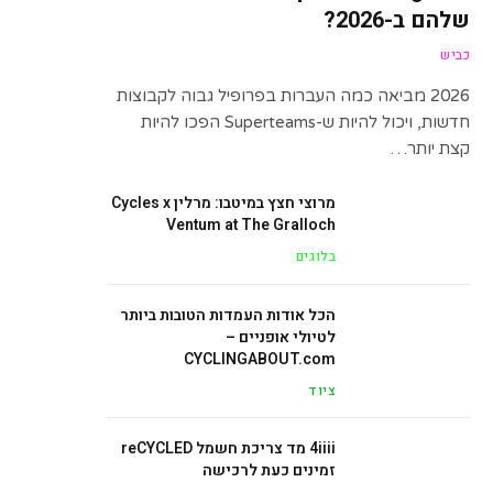
שלהם ב-2026?
כביש
2026 מביאה כמה העברות בפרופיל גבוה לקבוצות
חדשות, ויכול להיות ש-Superteams הפכו להיות
קצת יותר…
מרוצי חצץ במיטבו: מרלין Cycles x
Ventum at The Gralloch
בלוגים
הכל אודות העמדות הטובות ביותר
לטיולי אופניים –
CYCLINGABOUT.com
ציוד
4iiii מד צריכת חשמל reCYCLED
זמינים כעת לרכישה