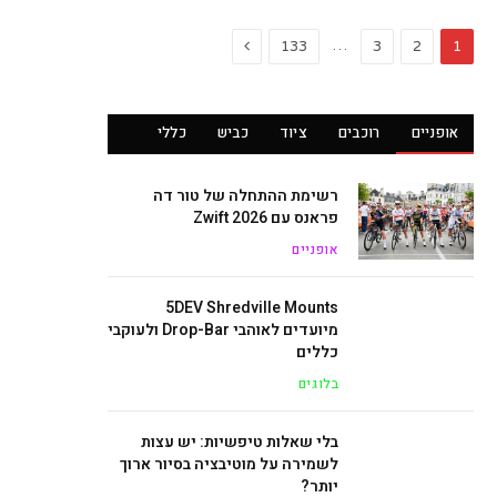
Next
…
133
3
2
1
אופניים
רוכבים
ציוד
כביש
כללי
רשימת ההתחלה של טור דה
פראנס עם Zwift 2026
אופניים
5DEV Shredville Mounts
מיועדים לאוהבי Drop-Bar ולעוקבי
כללים
בלוגים
בלי שאלות טיפשיות: יש עצות
לשמירה על מוטיבציה בסיור ארוך
יותר?