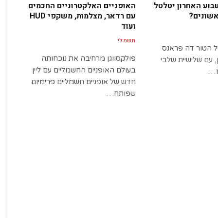
 השבוע האחרון יטלטל
האופניים האלקטרוניים החכמים
שונים?
עם רדאר, מצלמות, משקפי HUD
ועוד
חשמלי
ל הטור דה פראנס
פולקסווגן מרחיבה את נוכחותה
אן, עם שלישיית שלבי
בעולם האופניים החשמליים עם ליין
ז…
חדש של אופניים חשמליים פרימיום
שפותח…