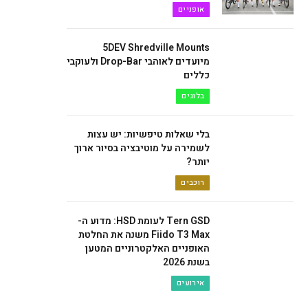
אופניים
5DEV Shredville Mounts
מיועדים לאוהבי Drop-Bar ולעוקבי
כללים
בלוגים
בלי שאלות טיפשיות: יש עצות
לשמירה על מוטיבציה בסיור ארוך
יותר?
רוכבים
Tern GSD לעומת HSD: מדוע ה-
Fiido T3 Max משנה את החלטת
האופניים האלקטרוניים המטען
בשנת 2026
אירועים