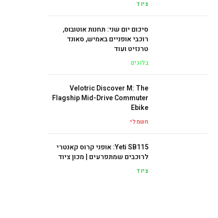
ציוד
סיכום יום שני: תחנות אוטובוס,
רוכבי אופניים באמיש, סאונד
טרנזיט ועוד
בלוגים
Velotric Discover M: The
Flagship Mid-Drive Commuter
Ebike
חשמלי
Yeti SB115: אופני קרוס קאנטרי
לרוכבים שמתפרעים | מכון ציוד
ציוד