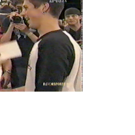
Control-
F10
לִפְתִיחַת
תַּפְרִיט
נְגִישׁוּת.