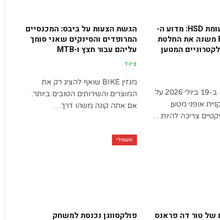
Tern GSD לעומת HSD: מדוע ה-
הגשת הצעות על ביבס: המכנסיים
Fiido T3 Max משנה את החלטת
המרופדים והסינקים שאני סומך
קטרוניים המטען
עליהם עבור חצץ ו-MTB
ציוד
מגזין BIKE שואף להציג רק את
עודכן לאחרונה ב-19 ביולי 2026 על
המוצרים והשירותים הטובים ביותר.
ניית אופני מטען
אם אתה קונה משהו דרך…
טיים צריכה להיות…
חשמלי
 של טור דה פראנס
פולקסווגן נכנסת למשחק