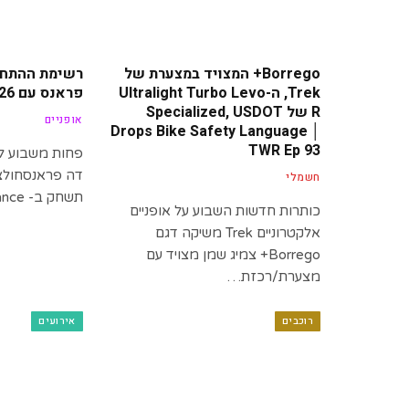
Borrego+ המצויד במצערת של
רשימת ההתחל
Trek, ה-Ultralight Turbo Levo
פראנס עם Zwift 2026
R של Specialized, USDOT
אופניים
Drops Bike Safety Language │
TWR Ep 93
פחות משבוע לא
דה פראנסחולצ
חשמלי
תשחק ב- Tour de France…
כותרות חדשות השבוע על אופניים
אלקטרוניים Trek משיקה דגם
Borrego+ צמיג שמן מצויד עם
מצערת/רכזת…
רוכבים
אירועים