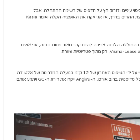
סוי עיניים ולזרוק חץ על תדפיס של רשימת ההתחלה. אבל
ההיסטוריה מעידה שהזוכה ב-Vuelta מרבה להרים את חולצת ההרים בדרך, אז אני אקח את האופציה הקלה ואומר Kasia
בפלוטון הנשים, אז החולצה הלבנה צריכה להיות קרב מאוד פתוח. ככזה, אני אשים
כמעט כל מה שקורה במשך שבעה שלבים יהפוך ללא רלוונטי על ידי הטיפוס האחרון של 12 ק"מ במעלה המדרונות של אלטו דה
ל'אנגלירו. כשהיא מגיעה ל-23% בשלב מסוים, אבל בדרך כלל סדיסטית ברוב אורכו, ה-Angliru ייקח את דירוג ה-GC ויתקע אותם