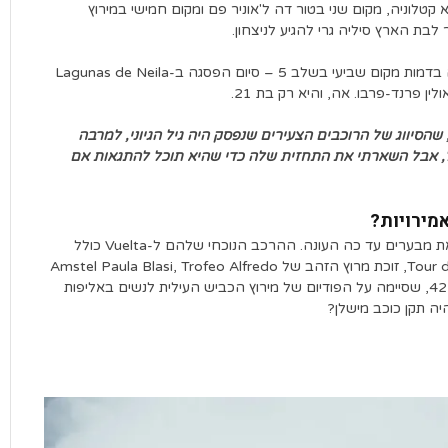
ם פודיום בוולטה א קטלוניה, מקום שני בטור דה ל'אוניר פם ומקום חמישי במירוץ
התוצאה הטובה ביותר שלה ב-Vuelta של אותה שנה הגיעה בדמות מקום שביעי בשלב 5 – סיום הפסגה ב-Lagunas de Neila
 פרנד-פרבו. אה, והיא רק בת 21.
שהסיווג של הרוכבים הצעירים שנפסק היה גיל הגיוני, למרבה
ודשים מכדי להעפיל, אבל השארתי את התחזית שלה כדי שהיא תוכל להתגאות אם
זה לא סוד שצוות ADQ של איחוד האמירויות באמת הדליקו את מבערים עד כה העונה. ההרכב הנוכחי שלהם ל-Vuelta כולל
פעמיים זוכת שלב ה-Tour de France Femmes Maëva Squiban, זוכת מרוץ הזהב של Amstel Paula Blasi, Trofeo Alfredo
Binda ויקטור Karlijn Swinkels ומאווי גארסיה האגדית בת ה-42, שסיימה על הפודיום של מירוץ הכביש העילית לנשים באליפות
ה תקן כוכב מישלן?