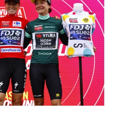
Control-
F10
לִפְתִיחַת
תַּפְרִיט
נְגִישׁוּת.