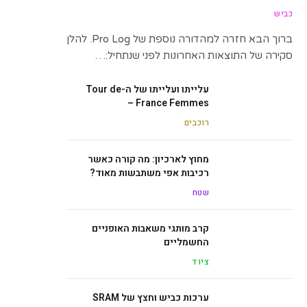
כביש
ברוך הבא חזרה למהדורה נוספת של Pro Log. להלן
סקירה של התוצאות האחרונות לפני שנתחיל:…
עלייתו ועלייתו של ה-Tour de
France Femmes –
רוכבים
מחוץ לארכיון: מה קורה כאשר
רכיבות אפי משתבשות מאוד?
שטח
קרב מותגי משאבות האופניים
החשמליים
ציוד
ערכות כביש וחצץ של SRAM