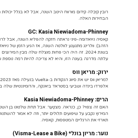
הבחירות האלה.
GC: Kasia Niewiadoma-Phinney
קאסיה ניויאדומה-פיני נראתה חזקה להפליא השנה, אבל לרוע
הזהב). וולרינג מתגעגע לוולטה השנה, אז הגיע הזמן של ניויא
עלתה מדרגה בעונה הזו, והיא לא צריכה להיות רמה נוספת של 
ירוק: מריאן ווס
אלפרדו בינדה ושביעי בסטראד ביאנקה, והדומיננטיות שלה בקט
הרים: Kasia Niewiadoma-Phinney
האם זה צפוי? כן, כנראה. מִצטַעֵר. אבל תחת שלטונו בן השנת
המירוץ נקבע על שיפועים תלולים יותר, וזה לא אמור להשתנות
תארזי את הרגליים המטפסות, קאסיה.
נוער: מריון בונל* (Visma-Lease a Bike)