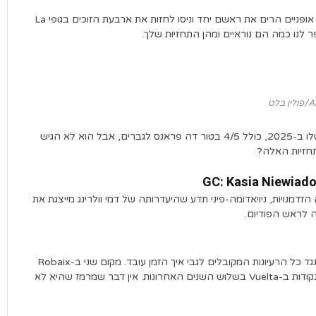
עם זה בחשבון, המוחות הכי מטומטמים בתקשורת רכיבה על אופניים הרים את ראשם יחד וניסו לחזות את ארבעת הזוכים בגופי La
ן בלט
הכלב העליון פיט קלע 8/15 מכובד בתחזיות שלו ב-2025, כולל 4/5 בטור דה פראנס לגברים, אבל הוא לא הגיש
תחזיות האלה?
GC: Kasia Niewia
דמנויות, ניויאדומה-פיני תדע שהיעדרותה של דמי וולרינג מייצגת את
 לראש הפודיום.
בגיל 38 (39 בעוד כמה שבועות), ה-GOAT ממשיך להתריס נגד כל הרעיונות המקובלים לגבי איך הזמן עובד. מקום שני ב-Robaix
השנה מראה שהיא עדיין בעלת כושר, והיא זכתה בחולצת הנקודות ב-Vuelta בשלוש השנים האחרונות. אין דבר שמרמז שהיא לא