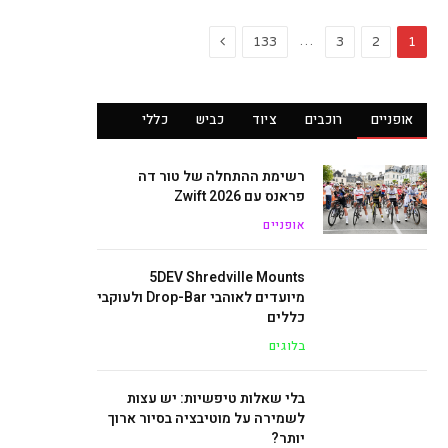
Next
…
133
3
2
1
אופניים
רוכבים
ציוד
כביש
כללי
רשימת ההתחלה של טור דה
פראנס עם Zwift 2026
אופניים
5DEV Shredville Mounts
מיועדים לאוהבי Drop-Bar ולעוקבי
כללים
בלוגים
בלי שאלות טיפשיות: יש עצות
לשמירה על מוטיבציה בסיור ארוך
יותר?