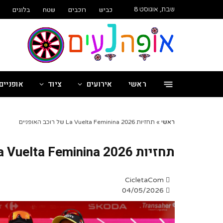
שִׂים
כביש
רוכבים
שטח
בלוגים
שבת, אוגוסט 8
לֵב:
בְּאֲתָר
זֶה
מֻפְעֶלֶת
מַעֲרֶכֶת
"נָגִישׁ
בִּקְלִיק"
ראשי
אירועים
ציוד
אופניים
הַמְּסַיַּעַת
לִנְגִישׁוּת
הָאֲתָר.
לְחַץ
ראשי
»
תחזיות La Vuelta Feminina 2026 של רוכב האופניים
Control-
F11
תחזיות La Vuelta Feminina 2026 של רוכב האופניים
לְהַתְאָמַת
הָאֲתָר
לְעִוְורִים
CicletaCom
הַמִּשְׁתַּמְּשִׁים
04/05/2026
בְּתוֹכְנַת
קוֹרֵא־מָסָךְ;
לְחַץ