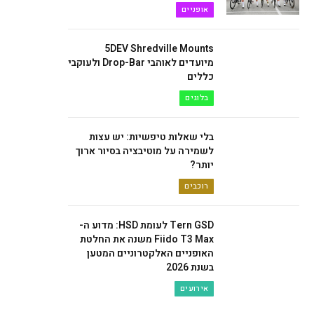
אופניים
5DEV Shredville Mounts
מיועדים לאוהבי Drop-Bar ולעוקבי
כללים
בלוגים
בלי שאלות טיפשיות: יש עצות
לשמירה על מוטיבציה בסיור ארוך
יותר?
רוכבים
Tern GSD לעומת HSD: מדוע ה-
Fiido T3 Max משנה את החלטת
האופניים האלקטרוניים המטען
בשנת 2026
אירועים