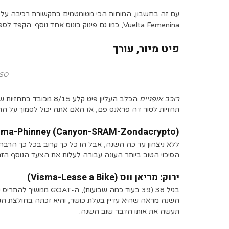
Vuelta Femenina, כמו גם פינוק בונוס אחד נוסף. הקפד לספר לנו כמה הם נוראיים ומהן התחזיות שלך.
פיט מיור, עורך
ASO/פולי
רוכב אופניים
תחזיות לטור דה פראנס פם, אז האם אתה יכול לסמוך על ה
doma-Phinney (Canyon-SRAM-Zondacrypto)
ללא ניצחון עד כה השנה, אבל הו כל כך קרוב בכל כך הרבה הז
הסיכוי הטוב ביותר העונה עבורה לעלות את הצעד הנוסף הזה
ירוק: מריאן ווס (Visma-Lease a Bike)
תעשה את אותו הדבר שוב השנה.