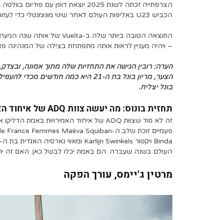
הצרפתייה זכתה לשנת 2025 יוצאת דופן ע
הכביש U23 באליפות העולם לאחר שינוי מונומנטלי כדי לעזור לבת הארץ סיליה גרי להגיע לניצחון.
– ויהיה מעניין לראות אותה מתפתחת בצילה של המנהיגה פאולין
הערה: רובין הגישה את התחזיות שלה מתוך אמונה, ובצדק, 
הצער, מריון בונל בת ה-21 היא כמה ח
בונל יצליח.
תחזית בונוס: מה יעשה צוות ADQ של איחוד האמירויות?
העולם בשנה שעברה. הם באמת יכלו לבשל כאן. האם זה יהי
מרטין ג'יימס, עורך הפקה