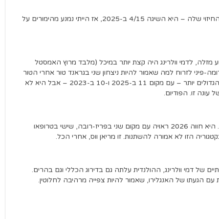
רובין קיבלה קידום מורווח היטב השנה, אבל לא בגלל יכולות החיזוי שלה – היא השיגה 4/15 ב-2025, אז הייתי נמנע מהימורים על
 מזלה, לדמי וולרינג היה קצת יותר במיכל (מלבד מרוץ האמסטל
דומה-פיני לזרוח למה שאמור להיות ניצחון שני בגראנד טור אחרי הטור
בשנת 2024. זה היה הכי פחות מוצלח שלה מבין המירוצים הגדולים יותר – עם מקום 11 ב-2025 ו-10 ב-2023 – אבל היא לא
עונה זו. הפודיום.
למריאן ווס יש את סיווג הנקודות ב-Vuelta בנעילה מאז 2023. היא חווה 2026 ראויה עם מקום שני בפריז-רובה, שישי בטרופאו
גוריה הזו לא אמורה להשתנות. זו מריאן ווס, אחרי הכל.
יים של דמי וולרינג, ההולנדית עלתה גם בדירוג הכללי וגם בהרים.
 עם הגעתו של האנגלירו, שאמור להיות צפייה מרהיבה לחלוטין.