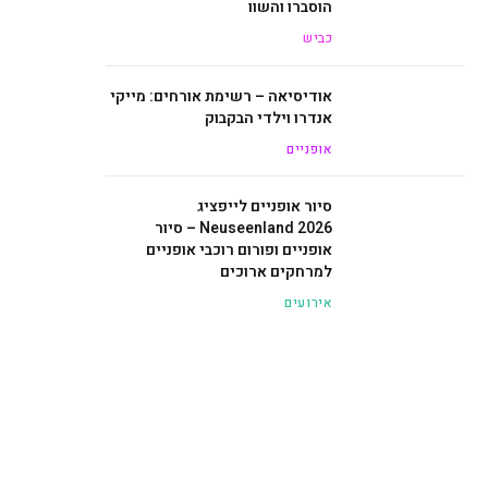
הוסברו והשוו
כביש
אודיסיאה – רשימת אורחים: מייקי
אנדרו וילדי הבקבוק
אופניים
סיור אופניים לייפציג
Neuseenland 2026 – סיור
אופניים ופורום רוכבי אופניים
למרחקים ארוכים
אירועים