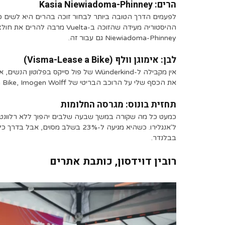
הרים: Kasia Niewiadoma-Phinney
לפעמים הדרך הטובה ביותר לבחור זוכה בהרים היא לשים כי
Niewiadoma-Phinney גם עבור זה.
לבן: אימוגן וולף (Visma-Lease a Bike)
אין מקבילה ל-Wünderkind של פול סייקס 
את הכסף שלי על הרוכב הבריטי של Visma-Lease a Bike, Imogen Wolff, רק מתוך פטריוטיות עיוורת.
תחזית בונוס: מגרסה החלומות
בבלנדר.
רובין דוידסון, כותבת אתרים