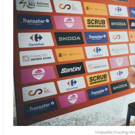
Unipublic/Cxcling/Ant