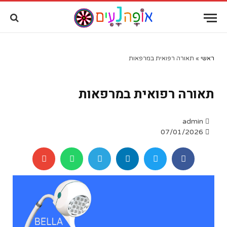
שִׂים
לֵב:
בְּאֲתָר
זֶה
מֻפְעֶלֶת
מַעֲרֶכֶת
ראשי
»
תאורה רפואית במרפאות
"נָגִישׁ
בִּקְלִיק"
תאורה רפואית במרפאות
הַמְּסַיַּעַת
לִנְגִישׁוּת
הָאֲתָר.
admin
07/01/2026