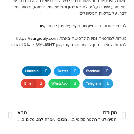
תאורה איכותית במרפאות ובחדרי טיפולים רפואיים היא גורם קריטי
שמשפיע ישירות על יכולת האבחון והטיפול של הרופא, ובסופו של
דבר, על בריאות המטופלים
לפרטים נוספים והתייעצות מקצועית ניתן
ליצור קשר.
מנורות למרפאה זמינות לרכישה באתר:
https://surgicaly.com
לקוראי המאמר ניתן להשתמש בקוד קופון
MYLIGHT
ל-10% הנחה
!
LinkedIn
Twitter
Facebook
Email
WhatsApp
Telegram
הקודם
הבא
הסימולטור הלפרוסקופי בחסות איגוד הכירורגים הישראלי – אבן יסוד בהכשרת מתמחים בכירורגיה
מכנסי עופרת למטופלים בקרינה