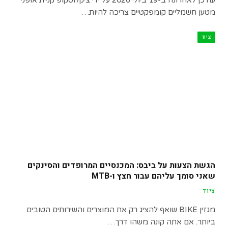
עודכן לאחרונה ב-19 ביולי 2026 על ידי ציקלוסקופ קניית אופני
מטען חשמליים קומפקטיים צריכה להיות…
ציוד
הגשת הצעות על ביבס: המכנסיים המרופדים והסינקים
שאני סומך עליהם עבור חצץ ו-MTB
ציוד
מגזין BIKE שואף להציג רק את המוצרים והשירותים הטובים
ביותר. אם אתה קונה משהו דרך…