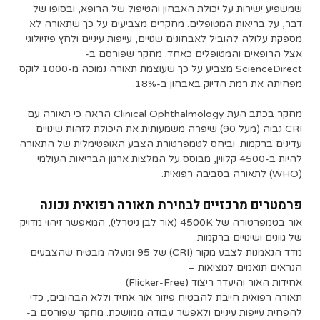
שמשפיע ישירות על יכולת האבחון והטיפול של הרופא, ובסופו של
דבר, על בריאות המטופלים. מחקרים מצביעים על כך שתאורה לא
מספקת עלולה להוביל לאבחונים שגויים, עייפות עיניים ולחץ פיזיולוגי
אצל הרופאים והמטופלים כאחד. מחקר שפורסם ב-
ScienceDirect מצביע על כך שעוצמת תאורה נמוכה מ-1000 לוקס
מפחיתה את רמת הדיוק באבחון ב-18%.
מחקר בכתב העת Clinical Ophthalmology הראה כי תאורה עם
CRI גבוה (מעל 90) שיפרה משמעותית את היכולת לזהות שינויים
עדינים ברקמות. וביחס לטמפרטורת הצבע האופטימלית של התאורה
להיות ב-4500 קלווין, מבוסס על המלצות ארגון הבריאות העולמי
(WHO) לתאורה בסביבה רפואית.
פרמטרים מרכזיים לבחירת תאורה רפואית נכונה
אור בטמפרטורה של 4500K (אור לבן ניטרלי), המאפשר זיהוי מדויק
של גוונים ושינויים ברקמות.
מדד הנאמנות לצבע מקור (CRI) של 95 ומעלה מבטיח שהצבעים
הנראים תואמים למציאות –
אחידות האור והיעדר ריצוד (Flicker-Free)
תאורה רפואית חייבת להבטיח פיזור אור אחיד וללא הבהובים, כדי
להפחית עייפות עיניים ולאפשר עבודה ממושכת. מחקר שפורסם ב-