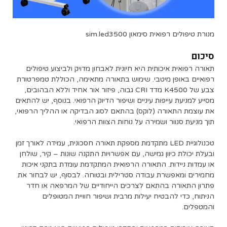
מנורת טיפולים רפואית סימאון sim.led3500
סיכום
תאורה רפואית איכותית היא חיונית לאבחון מדויק ולביצוע טיפולים
רפואיים באופן מיטבי. שימוש בתאורה מתאימה, הכוללת טמפרטורת
צבע של K4500 מדד CRI גבוה, פיזור אור אחיד וללא הבהובים,
מסייע למניעת עייפות עיניים ושיפור הדיוק הרפואי. בנוסף, יש להתאים
את עוצמת התאורה (לוקס) בהתאם לסוג הבדיקה או ההליך הרפואי,
תוך מניעת סנוור ושמירה על נוחות הצוות הרפואי.
טכנולוגיית LED מתקדמת מספקת תאורה חסכונית, עמידה לאורך זמן
ובעלת יכולת כיוון גמישה, עם אפשרויות התקנה שונות – קיר, שולחן
או עמדות ניידות. התאורה הרפואית המתקדמת עומדת בתקני איכות
מחמירים ומאפשרת עבודה סטרילית ובטוחה. לבסוף, יש לבחור את
פתרון התאורה בהתאם לצרכים הייחודיים של המרפאה או חדר
הניתוח, כדי להבטיח יעילות מרבית ושיפור חוויית המטופלים
והמטפלים.