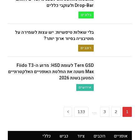
Drop-Bar ולעוקבי כללים
בלוגים
בלי שאלות טיפשיות: יש עצות לשמירה על
מוטיבציה בסיור ארוך יותר?
רוכבים
Tern GSD לעומת HSD: מדוע ה-Fiido T3
Max משנה את החלטת האופניים האלקטרוניים
המטען בשנת 2026
אירועים
Next
…
133
3
2
1
אופניים
רוכבים
ציוד
כביש
כללי