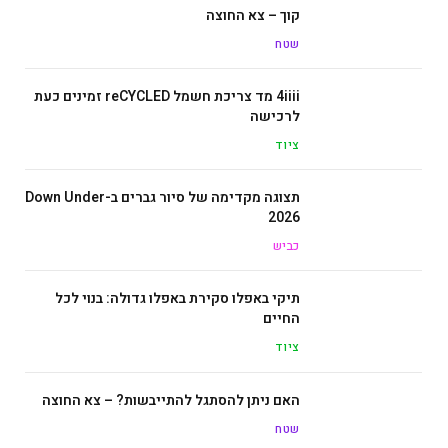
קוך – צא החוצה
שטח
4iiii מד צריכת חשמל reCYCLED זמינים כעת
לרכישה
ציוד
תצוגה מקדימה של סיור גברים ב-Down Under
2026
כביש
תיקי באפלו סקירת באפלו גדולה: בנוי לכל
החיים
ציוד
האם ניתן להסתגל להתייבשות? – צא החוצה
שטח