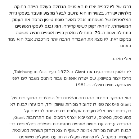
דרכו של ליו לבניית יצרנית האופניים הגדולה בעולם הייתה רחוקה
מלהיות ישירה. בצעירותו הוא נחשב לבעל מקצוע שעבד בעסקי גידול
הצלופחים של משפחתו. אבל כאשר סופת טייפון הרסה את העסק
המשפחתי, ליו היה זקוק לשינוי קריירה. הוא נכנס לעסקי האופניים
בתחילת שנות ה-70, בתחילה מאמין
בניית אופניים תהיה פשוטה
.
במקום זאת, ליו מצא את העבודה הרבה יותר מורכבת. אבל הוא עמד
באתגר.
אולי תאהב
ליו באופן רשמי
הקים את Giant ב-1972
בעיר הולדתו Taichung,
מרכז ייצור בטייוואן, שם ייצרה אופניים עבור מותגים מעבר לים לפני
שהשיקה תווית משלה ב-1981.
הוא התמקד בחידוד ההנדסה והאיכות של המוצרים המוקדמים של
Giant וגייס את טוני לו להוביל מכירות ושיווק. יחד, הם עזרו לבנות לא
רק בסיס ייצור אלא מערכת אקולוגית רחבה יותר לרכיבה על
קמעונאים, מפיצים, ערוצי יבוא ויצרני רכיבים. עם התרחבות Giant,
החברה עבדה עם חנויות אופניים מתפתחות ומפיצים בינלאומיים כדי
לבנות רשתות מכירות אמינות לשווקי היצוא ולחזק תשתית קמעונאית
מקומית. במקביל, ליו שיתפה פעולה הדוק עם מפעלים טייוואנים