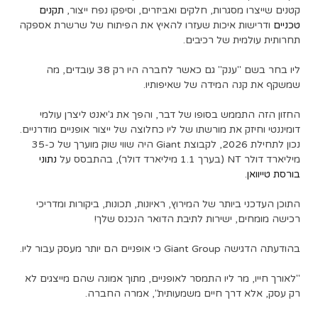
קטנים שייצרו מסגרות, חלקים ואביזרים, וסיפקו נפח ייצור,
תקנים
טכניים
ודרישות איכות שעזרו להאיץ את הפיתוח של שרשרת אספקה
​​תחרותית עולמית של רכיבים.
ליו בחר בשם "ענק" גם כאשר לחברה היו רק 38 עובדים, מה
שמשקף את קנה המידה של שאיפותיו.
החזון הזה התממש בסופו של דבר, והפך את ג'יאנט ליצרן עולמי
דומיננטי וחיזק את מורשתו של ליו כחלוצה של ייצור אופניים מודרניים.
נכון לתחילת 2026, לקבוצת Giant היה שווי שוק מוערך של כ-35
מיליארד דולר NT (בערך 1.1 מיליארד דולר), בהתבסס על
נתוני
בורסת טייוואן
.
התוכן העדכני ביותר של המירוץ, ראיונות, תכונות, ביקורות ומדריכי
רכישה מומחים, ישירות לתיבת הדואר הנכנס שלך!
בהודעתה הדגישה Giant Group כי אופניים הם יותר מעסק עבור ליו.
"לאורך חייו, מר ליו התמסר לאופניים, מתוך אמונה שהם מייצגים לא
רק עסק, אלא דרך חיים משמעותית", אמרה החברה.