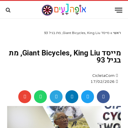
שִׂים
לֵב:
בְּאֲתָר
זֶה
מֻפְעֶלֶת
מַעֲרֶכֶת
ראשי
»
מייסד Giant Bicycles, King Liu, מת בגיל 93
"נָגִישׁ
בִּקְלִיק"
מייסד Giant Bicycles, King Liu, מת
הַמְּסַיַּעַת
לִנְגִישׁוּת
בגיל 93
הָאֲתָר.
CicletaCom
17/02/2026