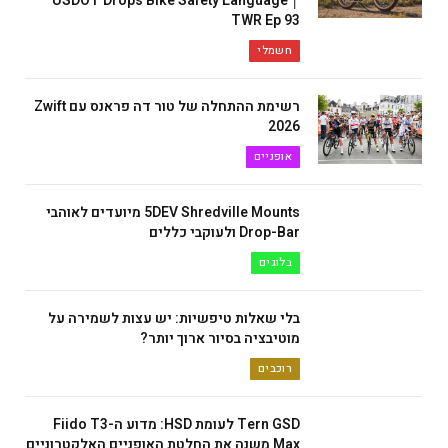
USDOT Drops Bike Safety Language │
TWR Ep 93
חשמלי
רשימת ההתחלה של טור דה פראנס עם Zwift
2026
אופניים
5DEV Shredville Mounts מיועדים לאוהבי
Drop-Bar ולעוקבי כללים
בלוגים
בלי שאלות טיפשיות: יש עצות לשמירה על
מוטיבציה בסיור ארוך יותר?
רוכבים
Tern GSD לעומת HSD: מדוע ה-Fiido T3
Max משנה את החלטת האופניים האלקטרוניים