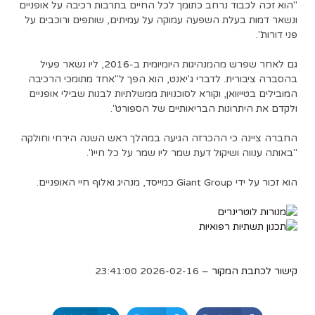
"הוא זכה לכבוד נרחב כתומך לכל החיים בתרבות רכיבה על אופניים
ונשאר דמות בעלת השפעה עמוקה על עמיתים, שותפים ורוכבים על
פני דורות".
גם לאחר שפרש מהמנהיגות היומיומית ב-2016, ליו נשאר פעיל
בהסברה ציבורית. לדברי ג'יאנט, הוא הפך ל"אחד מתומכי הרכיבה
המובילים בטייוואן, וקורא לסוכנויות ממשלתיות לבנות שבילי אופניים
ולקדם את היתרונות הבריאותיים של הספורט".
החברה ציינה כי ההכרזה הגיעה במהלך ראש השנה הירחי וחולקה
"באותה ענווה ושיקול דעת שמר ליו שמר על כל חייו".
הוא זכור על ידי Giant Group כמייסד, מנהיג ואלוף חיי האופניים.
קישור לכתבת המקור
– 2026-02-16 23:41:00