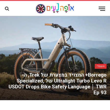
שִׂים
לֵב:
בְּאֲתָר
זֶה
מֻפְעֶלֶת
מַעֲרֶכֶת
"נָגִישׁ
בִּקְלִיק"
הַמְּסַיַּעַת
לִנְגִישׁוּת
הָאֲתָר.
חשמלי
Borrego+ המצויד במצערת של Trek, ה-
Ultralight Turbo Levo R של Specialized,
USDOT Drops Bike Safety Language │ TWR
Ep 93