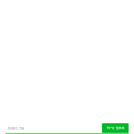
מתוך ציוד
עוד בשטח...