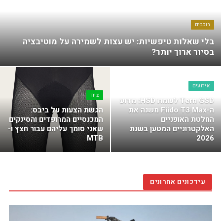
רוכבים
בלי שאלות טיפשיות: יש עצות לשמירה על מוטיבציה
בסיור ארוך יותר?
אירועים
ציוד
Tern GSD לעומת HSD: מדוע
ה-Fiido T3 Max משנה את
הגשת הצעות על ביבס:
החלטת האופניים
המכנסיים המרופדים והסינקים
האלקטרוניים המטען בשנת
שאני סומך עליהם עבור חצץ ו-
MTB
2026
עידכונים אחרונים