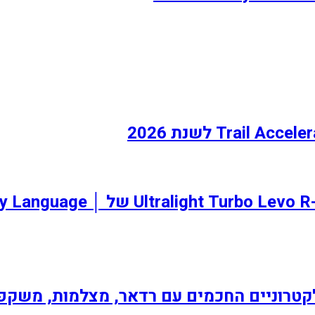
Borrego+ המצויד במצערת של rek
ניים החכמים עם רדאר, מצלמות, משקפי HUD ועו