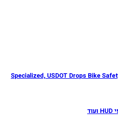
T, ה-Ultralight Turbo Levo R של Specialized, USDOT Drops Bike Safety Language │
ד