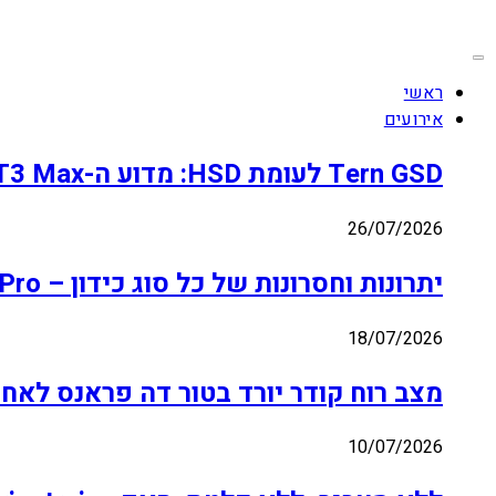
נְגִישׁוּת.
ראשי
אירועים
Tern GSD לעומת HSD: מדוע ה-Fiido T3 Max משנה את החלטת האופניים האלקטרוניים המטען בשנת 2026
26/07/2026
יתרונות וחסרונות של כל סוג כידון – Bicycle Touring Pro
18/07/2026
מצב רוח קודר יורד בטור דה פראנס לאחר תערוכת  Pogačar
10/07/2026