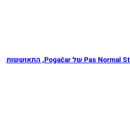
In The Drops: Quoc Motion נעליים, ערכת Pas Normal Studios Escapsim, 2026 Scicon sunnies של Pogačar, התאוששות