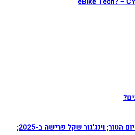
יומן מקצוענים: Quick-Step כדי להפוך ל-Soudal Safety Jogger; Evenepoel על פודיום הטור; וינג'גור שקל פרישה ב-2025;