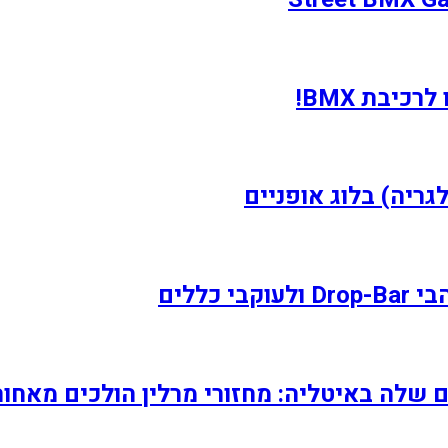
יבת BMX!
לגריה) בלוג אופניים