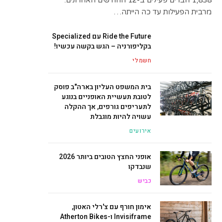
1,838 חברים פעילים ב-12 החודשים האחרונים.
מרבית הפעילות עד כה הייתה…
Ride the Future עם Specialized
בקליפורניה – הגש בקשה עכשיו!
חשמלי
בית המשפט העליון בארה"ב פוסק
לטובת תעשיית האופניים בנוגע
לתעריפים גורפים, אך ההקלה
עשויה להיות מוגבלת
אירועים
אופני החצץ הטובים ביותר 2026
שנבדקו
כביש
אימון חורף עם צ'רלי האטון,
Invisiframe ו-Atherton Bikes