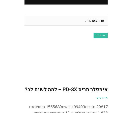
עוד באתר...
אירועים
אימפלר תריס PD-8X – למה לשים לב?
אירועים
29817 חברים99493 נושאים1565689 פוסטיםהיו