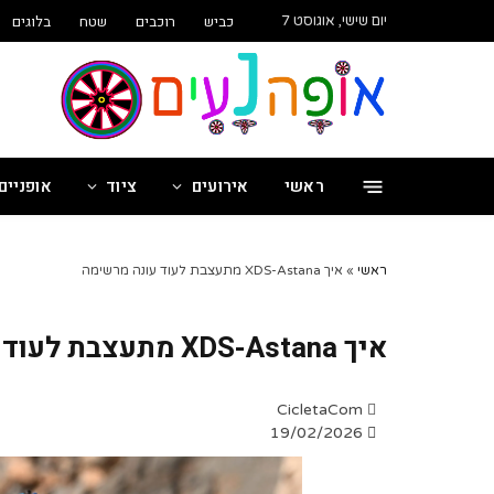
שִׂים
כביש
רוכבים
שטח
בלוגים
יום שישי, אוגוסט 7
לֵב:
בְּאֲתָר
זֶה
מֻפְעֶלֶת
מַעֲרֶכֶת
"נָגִישׁ
בִּקְלִיק"
ראשי
אירועים
ציוד
אופניים
הַמְּסַיַּעַת
לִנְגִישׁוּת
הָאֲתָר.
לְחַץ
ראשי
»
איך XDS-Astana מתעצבת לעוד עונה מרשימה
Control-
F11
לְהַתְאָמַת
איך XDS-Astana מתעצבת לעוד עונה מרשימה
הָאֲתָר
לְעִוְורִים
הַמִּשְׁתַּמְּשִׁים
CicletaCom
בְּתוֹכְנַת
19/02/2026
קוֹרֵא־מָסָךְ;
לְחַץ