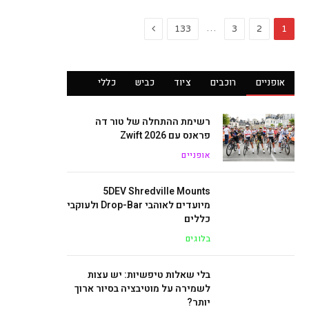
Next
…
133
3
2
1
אופניים
רוכבים
ציוד
כביש
כללי
רשימת ההתחלה של טור דה
פראנס עם Zwift 2026
אופניים
5DEV Shredville Mounts
מיועדים לאוהבי Drop-Bar ולעוקבי
כללים
בלוגים
בלי שאלות טיפשיות: יש עצות
לשמירה על מוטיבציה בסיור ארוך
יותר?