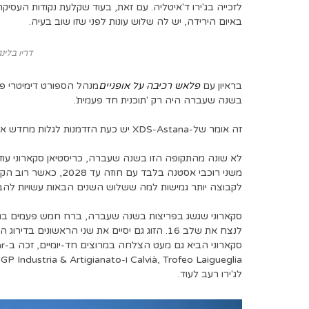
באיום הירידה, יש לה שלוש עונות לפני שזו שוב בעיה.
דריו בלינגרי/mages
בראיון עם
פלאש רכיבה על אופניים
מנהל הספורט דימיטרי פו
בשנה שעברה היה רק ​​'תוכנית חד פעמית'.
זה אומר של-XDS-Astana יש כעת הזדמנות לגלות מחדש את זהותם. וזה כבר מוכיח שגשוג.
לא שונה מהתקופה הזו בשנה שעברה, כריסטיאן סקארוני עוזר 
משני רוכבי אסטנה בלבד
לקבוצה יותר גמישות למה ששלוש השנים הבאות עשויות להביא,
לנצח את שלב 16. הזוג גם יסיים את שני הראשוני
a
לג'ירו רעב לעוד.