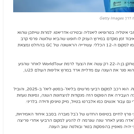
Getty Imag
בי איטליה בטרופיאו ליאגליה ובטירנו-אדריאטו. למרות שייתכן שהוא
ס לקורסה רוזה בשנה שעברה מתוך מחשבה על ה-GC, איבוד זמן מוקדם במירוץ העניק לו חופש שהביא שלושה פרסי קרב
שלבים, פרס הקרביות הכולל וסיווג ההרים. והוא יחזיר את עצמו למקום ה-12 הכללי. עשירייה הראשונה של GC בהחלט נמצאת
יש פחות ציפייה מיידית לאלוף אוסטריה U23 מרקו שרטל. השחקן בן ה-22 רק עשה את הצעד לרמת WorldTour לאחר שהגיע
מהנבחרת הקונטיננטלית Tirol-KTM, אבל בהתחשב בכך שהוא סגר את העונה עם מדליית ארד במרוץ אליפות העולם U23,
ָה
. הוא רכב למקום רביעי מרשים בליאז'-בסטון-ליאז' ב-2025, והוביל
וצה העבירה את הפוקוס הזה מנקודות לניצחונות השנה, נסיונות נועזות
עבור אנשים כמו אלברטו בטיול, מייק טיוניסן ודוידה בלריני.
י פרץ לחיים בטיפוס החדש של ג'בל מוברה בסבב איחוד האמירויות,
במקום הרביעי כדי לעבור למקום שלישי מצוין ב-GC. טג'אדה מגיע לאחר שנה שגרמה לו להגיע למקום הרביעי אחרי פריצה