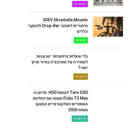
אופניים
5DEV Shredville Mounts
מיועדים לאוהבי Drop-Bar ולעוקבי
כללים
בלוגים
בלי שאלות טיפשיות: יש עצות
לשמירה על מוטיבציה בסיור ארוך
יותר?
רוכבים
Tern GSD לעומת HSD: מדוע ה-
Fiido T3 Max משנה את החלטת
האופניים האלקטרוניים המטען
בשנת 2026
אירועים