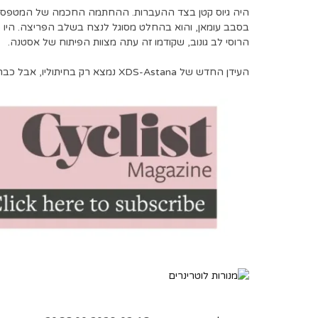
היה גיוס קטן בצד ההעברות. ההחתמה החכמה של המטפס כ
בסבב עומאן, והוא בהחלט מסוגל לנצח בשלב הפריצה. היו סי
הרוסי לב גונוב, שקודמו זה עתה מצוות הפיתוח של אסטנה.
העידן החדש של XDS-Astana נמצא רק בחיתוליו, אבל כבר נראה שאולי יש להם נוסחה מנצחת.