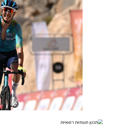
Control-
F10
לִפְתִיחַת
תַּפְרִיט
נְגִישׁוּת.