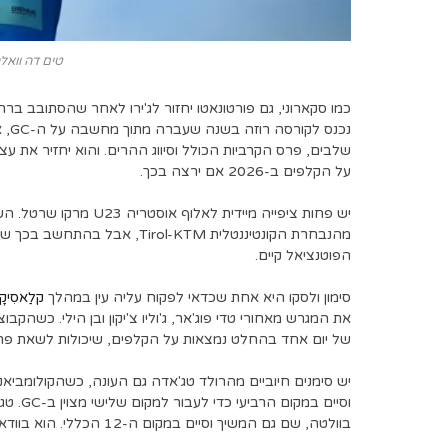
טים דה וואלה דרך es
כמו סקארוני, גם פורטונאטו יחזור לג'ירו לאחר שהסתובב ברח
נכנ
על הקלפים ב-2026 אם ירצה בכך.
הפוטנציאל קיים.
סימון ולסקו היא אחת שכדאי לפקוח עליה עין במהלך
קלַאסִיק
את המגרש מאחורי טדי פוג'אר, ג'וליו צ'יקון ובן הילי. כשהקב
של יום אחד בהחלט נמצאות על הקלפים, שיכולות לשאת פרי גם 
יש סימנים חיוביים מהרולד טג'אדה גם העונה, כשהקולומביאנ
וסיים 
בוולטה, שם גם המשיך וסיים במקום ה-12 הכללי. הוא בוודאי יהיה מאפיין בהפסקות בטור ובוולטה שוב העונה.