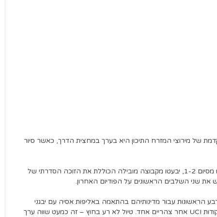
ונה המוקדמת של מירוצי המזרח התיכון היא בערך במחצית הדרך, כאשר סיור
בפסגת ההר הירוק, כריסטיאן סקארוני וכריסטיאן רודריגס ייהנו מסיום 1-2, יבעטו מקבוצה מובילה הכוללת את הזוכה הסדרתי של
וש את שני השלבים הראשונים על הפודיום האחרון.
ת, שלושה רוכבי XDS-Astana סיימו בין ארבע הראשונות עבור מדינותיהם בהתאמה באליפות אסיה עם יבגני
פדורו, האיו סו וניקולס וינוקורוב. זה מספק למעלה מ-1,000 נקודות UCI אחר צהריים אחד. טיול לא רע בחוץ – זה כמעט שווה ערך