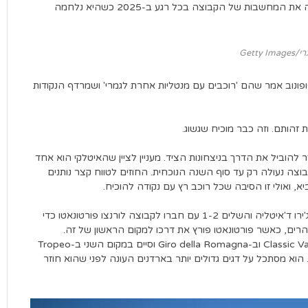
לזכייה בג'ירו ד'איטליה. עם זאת, בעוד שקלעת נקודות העסיקה את המחשבות של הקבוצה בכל רגע ב-2025 כשהיא נלחמה
Getty I
פונוב אמר שהם 'רוכבים עם מנטליות אחרת לגמרי' ושמרדף הנקודות
להוביל את הדרך בניצחונות הציד. מעניין לציין שהאיטלקי הוא אחד
 עם חוזה עד 2028, כאשר רוב הקבוצה נעולה רק עד סוף השנה הנוכחית. החוזים לטווח קצר נותנים
 ואולי זו הסיבה שכל רוכב רץ עם נקודה להוכיח.
סקארוני שגשג בפריצות בשנה שעברה, ברח חמש פעמים בג'ירו ד'איטליה והשלים 1-2 עם חברו לקבוצה לורנצו פורטונאטו כדי
ם בדירוג ההרים, כאשר פורטונאטו פורץ את דרכו למקום הראשון של זה.
סקארוני הביא גם מעט הצלחה במרוצים חד-יומיים, זכה ב-Classic Var וב-Giro della Romagna וסיים במקום השני ב-Tropeo
Calvià, Trofeo Laiguegli ו-GP Industria & Artigianato. הוא מסתכל על דגים גדולים יותר בארדנים העונה לפני שהוא חוזר