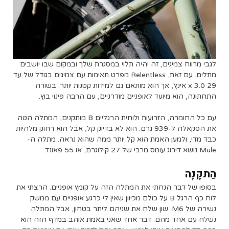
לגבי מרווח צמיגים, זה יהיה תלוי במסגרת שלך ובמקום שבו יושבים
מתלים. עם זאת, Relentless מפרט תאימות עם צמיגים בגודל של עד
29 x 3.0 אינץ', אך הוא מותאם גם למידות קטנות יותר. בשורה
התחתונה, הוא מיועד לאופניים מודרניים, עם הרבה פינוי בוץ.
עם כל החומרה, הזרועות ולוחית הרגליים B מותקנים, המתלה הטה
את הסקאלה ל-939 גרם. הוא לא בדיוק קל, אבל הוא רחוק מלהיות
כבד מדי, ולמען האמת הוא קל יותר ממה שהוא נראה. מתלה ה-
Mule נושא דירוג עומס מרבי של 27 קילוגרם, או 55 פאונד.
הַתקָנָה
בסופו של דבר הנחתי את המתלה הזה על קומץ אופניים. הרצתי את
לוח כף הרגל B על כולם מכיוון שאין לי כרגע אופניים עם ממשק
נשירה של M6. שון שלח את שניהם ליתר בטחון, אבל המתלה
נשלח עם אחד מהם. דבר אחד שאני באמת אוהב במדף הזה הוא