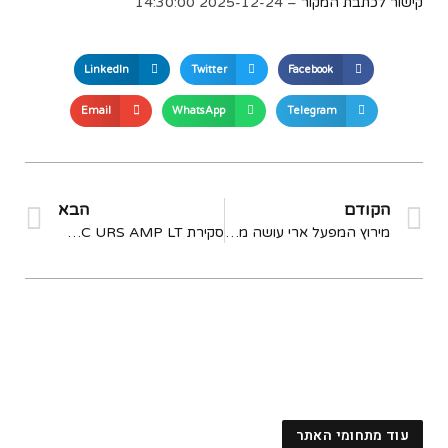
קישור לכתבת המקור
– 2025-12-24 14:30:00
LinkedIn
Twitter
Facebook
Email
WhatsApp
Telegram
הקודם
הבא
מירוץ המפעל ארי עושה מהלכים גדולים: שלטי קרוז, שותפות Fasthouse
סקירת BMC URS AMP LT: האופניים האלקטרוניים החצציים האולטימטיביים עם השעיה מלאה? – CYCLINGABOUT.com
עוד מתחומי האתר