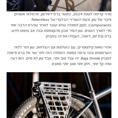
מהר קדימה לשנת 2024, כאשר ברט דיווידסון, תרמילאי אופניים
וחבר של שון, וכעת השגריר הבלעדי של Relentless
Components, נזקק למתלה שלא ישבר לאחר שהרס הרבה יותר
מדי לאורך השנים. שון הסיר אבק מהקונספט ובנה אב טיפוס חדש.
ברט ובת זוגו, דיאנה, העמידו את זה במבחן.
אחרי מאות קילומטרים, עם כישלונות וגם הצלחות, שון חזר ללוח
השרטוטים ובנה גרסה נוספת. המתלה הזה חזר ישר אל ברט ודיאנה
למבחן Baja Divide. זה עבד טוב יותר, אבל שון לא סיים. הוא רצה
שזה קל יותר, חזק יותר וטוב יותר מסביב.