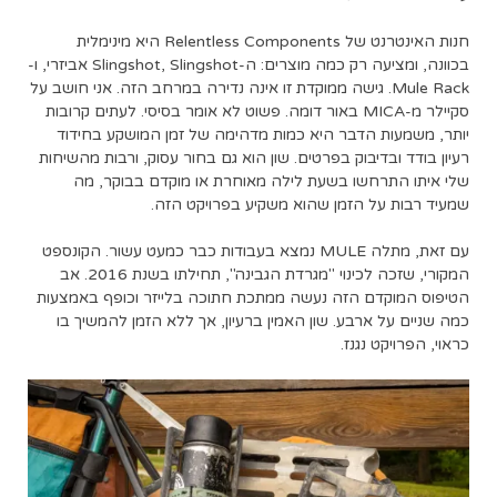
חנות האינטרנט של Relentless Components היא מינימלית
בכוונה, ומציעה רק כמה מוצרים: ה-Slingshot, Slingshot אביזרי, ו-
Mule Rack. גישה ממוקדת זו אינה נדירה במרחב הזה. אני חושב על
סקיילר מ-MICA באור דומה. פשוט לא אומר בסיסי. לעתים קרובות
יותר, משמעות הדבר היא כמות מדהימה של זמן המושקע בחידוד
רעיון בודד ובדיבוק בפרטים. שון הוא גם בחור עסוק, ורבות מהשיחות
שלי איתו התרחשו בשעת לילה מאוחרת או מוקדם בבוקר, מה
שמעיד רבות על הזמן שהוא משקיע בפרויקט הזה.
עם זאת, מתלה MULE נמצא בעבודות כבר כמעט עשור. הקונספט
המקורי, שזכה לכינוי "מגרדת הגבינה", תחילתו בשנת 2016. אב
הטיפוס המוקדם הזה נעשה ממתכת חתוכה בלייזר וכופף באמצעות
כמה שניים על ארבע. שון האמין ברעיון, אך ללא הזמן להמשיך בו
כראוי, הפרויקט נגנז.