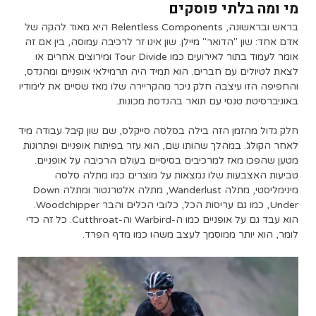
מי ומה בלתי פוסקים
בראש ובראשונה, Relentless Components היא מאוד להקה של
אדם אחד: שון "הדואר" מיילן. שון אינו זר לרכיבה עמוסה, בין אם זה
אומר לעמוד בתור לאירועים כמו Tour Divide ומירוצים אחרים או
לצאת לטיולים עם חברים. הוא תמיד היה תרמילאי אופניים ומהנדס,
והחפיפה הזו עיצבה חלק ניכר מהקריירה שלו מאז שסיים את לימודיו
באוניברסיטת טנסי עם תואר בהנדסת מכונות.
חלק גדול מהזמן הזה בילה בסלסה סייקלס, שם שון קיבל עבודה מיד
לאחר הקולג'. במהלך שהותו שם, הוא עזר בפיתוח אופניים ופתרונות
מטען שהפכו מאז למרכיבים בסיסיים בעולם הרכיבה על אופניים.
טביעות האצבעות שלו נמצאות על מוצרים כמו מתלה סלסה
מינימליסטי, מתלה Wanderlust, מתלה אלטרנטור ומתלה Down
Under, כמו גם עריסות הכל, כלובי הכלים והבר Woodchipper.
הוא עבד גם על אופניים כמו ה-Warbird וה-Cutthroat. כל זה כדי
לומר, הוא יותר ממוסמך לעצב משהו כמו מדף הפרד.