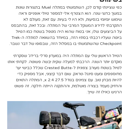
כפי שציינתי קודם לכן, השתמשתי במתלה Muel בתצורות שונות
במשך כחצי שנה. הוא הצטרף אלי למספר טיולי אופניים וראה
שימוש יומיומי בנסיעות, ולא היו לי בעיות. עם זאת, מעולם לא
התקרבתי לדירוג המשקל המרבי של המתלה. ובכל זאת, בהתבסס
על הביצועים שלו, אני בטוח שהוא היה מטפל בשטח כמו הטיול
ביוטה שעליו רכבתי בסתיו הזה, במיוחד בהשוואה למתלה ה-Trek
Checkpoint שהשתמשתי בו במסלול הזה, שבסופו של דבר נשבר.
הטיול הראשון שלי עם המתלה היה במועדון סרלי ברידג' שסקרתי
מוקדם יותר השנה. הרכבתי למעלה שקית יבשה פשוטה. לקחתי אותו
לטיול בשטח מעורב צפונית ל-Crested Butte שכלל כבישי יער
מחוספסים ומעט סינגל-טראק. שום דבר קיצוני, אבל מספיק כדי
להיות מבחן טוב. עם צמיגים בגודל 27.5 x 2.4, המתלה התאים
והחזיק מעמד בצורה מושלמת, וההתקנה הייתה חלקה. זה פשוט
הרגיש כאילו זה שייך.