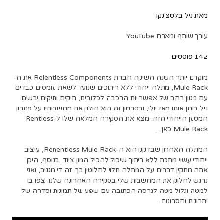
מאת ניל בלטצ'נקו
עורך שותף ומארח YouTube
142 פוסטים
מוקדם יותר השנה השיקה חברת Relentless Components את ה-
Mule Rack, מתלה ייחודי ללא ריתוכים שנועד לשאת עומסים כבדים
עם מגוון רחב של אפשרויות הרכבה לכלובים, תיקים ותיקים יבשים.
ניל בוחן אותו מאז יולי, ובסרטון זה הוא חולק את מחשבותיו על פתרון
המטען הייחודי הזה. מצא את הסקירה המלאה שלו ל-Rentless
Mule Rack כאן…
המתלה האחרון שבדקנו הוא ה-Renentless Mule Rack, עיצוב
ייחודי עשוי מתכת ללא ריתוך שיכול להכיל המון ציוד. בנוסף, היכן
אתה מתקין דברים על המתלה תלוי לחלוטין בך. זה די מגניב, ואני
נרגש לחלוק את המחשבות שלי בסקירה האחרונה שלנו. צפו בו
למטה וגלול מטה לגרסה הכתובה עם שפע של תמונות וסדרה של
יתרונות וחסרונות.