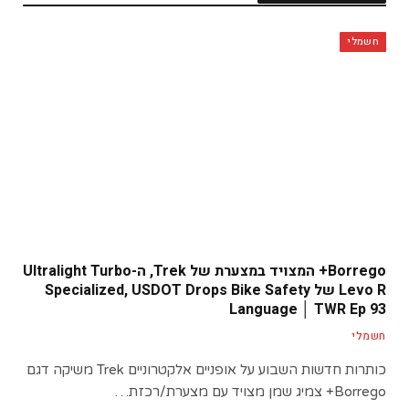
חשמלי
Borrego+ המצויד במצערת של Trek, ה-Ultralight Turbo
Levo R של Specialized, USDOT Drops Bike Safety
Language │ TWR Ep 93
חשמלי
כותרות חדשות השבוע על אופניים אלקטרוניים Trek משיקה דגם
Borrego+ צמיג שמן מצויד עם מצערת/רכזת…