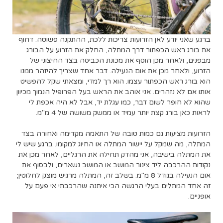
ברגע שאני יודע לאן הזרועות צריכות ללכת, ההתקנה פשוטה. דחוף
את בורג ראש הכפתור דרך המתלה, החלק את הזרוע על הבורג
מבפנים, ולאחר מכן הוסף את מכונת הכביסה בצד החיצוני של
הזרוע, ולאחר מכן את אום הנעילה. דבר אחד שצריך להיזהר ממנו
הוא בורג ראש הכפתור עצמו. הוא רך למדי, ומצאתי שקל להפשיט
אותו אם לא נזהרים. אני אוהב את הראש בעל הפרופיל הנמוך מכיוון
שהוא לא חופר לשום דבר, כמו עגלת יד, אבל לא היה אכפת לי
לראות כאן בורג קצת יותר עמיד או ממשק משושה של 4 מ"מ.
הזרועות מציעות גם כמות טובה של התאמה מקדימה ואחורה בצד
המתלה, מה שמקל על יישור המתלה או החיוג למקומו. ברגע שיש לי
את המתלה בישיבה, אני מהדק תחילה את הרגליים, לאחר מכן את
נקודות ההרכבה ליד צינור המושב או המושב נשארים, ולבסוף את
אום הנעילה בגודל 8 מ"מ. בשלב זה, המתלה מרגיש מוצק לחלוטין;
זה אחד המתלים בעלי הרגשה הכי איתנה שהרכבתי אי פעם על
אופניים.