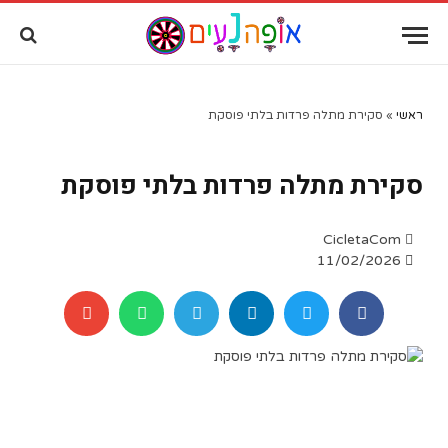
שִׂים
לֵב:
בְּאֲתָר
זֶה
מֻפְעֶלֶת
מַעֲרֶכֶת
ראשי
»
סקירת מתלה פרדות בלתי פוסקת
"נָגִישׁ
בִּקְלִיק"
סקירת מתלה פרדות בלתי פוסקת
הַמְּסַיַּעַת
לִנְגִישׁוּת
הָאֲתָר.
CicletaCom
11/02/2026