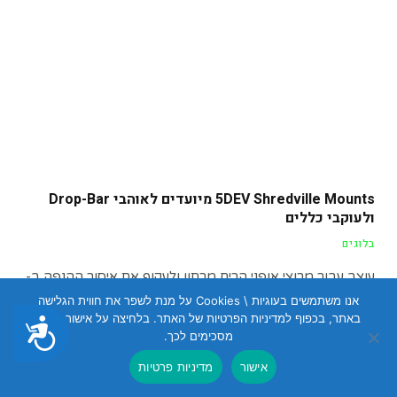
5DEV Shredville Mounts מיועדים לאוהבי Drop-Bar
ולעוקבי כללים
בלוגים
עוצב עבור מרוצי אופני הרים מרתון ולעקוף את איסור ההנפה ב-
Leadville 100, 5DEV Shredville Mounts…
אנו משתמשים בעוגיות \ Cookies על מנת לשפר את חווית הגלישה
באתר, בכפוף למדיניות הפרטיות של האתר. בלחיצה על אישור הנכם
נגישות
מסכימים לכך.
רוכבים
אישור
מדיניות פרטיות