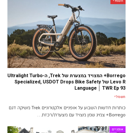
חשמלי
Borrego+ המצויד במצערת של Trek, ה-Ultralight Turbo
Levo R של Specialized, USDOT Drops Bike Safety
Language │ TWR Ep 93
חשמלי
כותרות חדשות השבוע על אופניים אלקטרוניים Trek משיקה דגם
Borrego+ צמיג שמן מצויד עם מצערת/רכזת…
אופניים