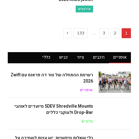
אירועים
Next
…
133
3
2
1
אופניים
רוכבים
ציוד
כביש
כללי
רשימת ההתחלה של טור דה פראנס עם Zwift
2026
אופניים
5DEV Shredville Mounts מיועדים לאוהבי
Drop-Bar ולעוקבי כללים
בלוגים
בלי שאלות טיפשיות: יש עצות לשמירה על