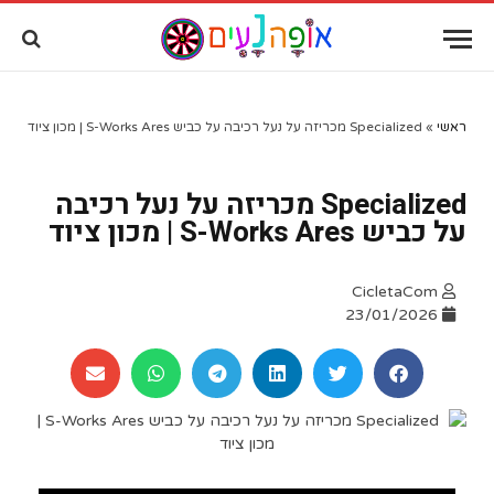
שִׂים
לֵב:
בְּאֲתָר
זֶה
מֻפְעֶלֶת
מַעֲרֶכֶת
ראשי
»
Specialized מכריזה על נעל רכיבה על כביש S-Works Ares | מכון ציוד
"נָגִישׁ
בִּקְלִיק"
Specialized מכריזה על נעל רכיבה
הַמְּסַיַּעַת
לִנְגִישׁוּת
על כביש S-Works Ares | מכון ציוד
הָאֲתָר.
CicletaCom
23/01/2026