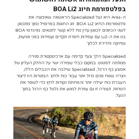
בפלטפורמת חיוג BOA Li2
ה-Ares היא נעל Specialized הראשונה שאימצה את
פלטפורמת החיוג BOA Li2. זוג החוגות בפרופיל נמוך מתכוונן
לשני הכיוונים לכוונון עדין נוח ללא קשר לתנאים. מהנדסי BOA
בנו את ה-Li2 עם עמידות חסרת תקדים ועמידות בפני פגיעות,
שחיקה וחדירת לכלוך.
Specialized הלך צעד קדימה עם ארכיטקטורת סגירה
ממתינה לפטנט. במקום כבלי שמירה ישר על החלק העליון של
אמצע כף הרגל, Specialized שילבה את הכבלים הללו,
ויצרה שטח פנים גדול יותר עבור כוח ולחץ. המטרות היו ליצור
העברת כוח יעילה יותר והפחתת נקודות לחץ כדי לשפר את
הנוחות. תצורה זו גם עוזרת למנוע את גלגול כף הרגל בתוך
הנעל.