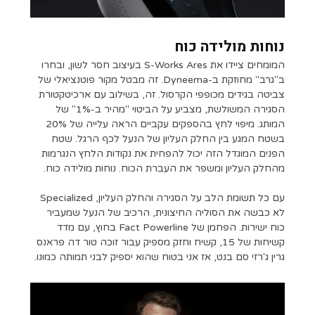
נוחות מולידה כוח
המומחים ציידו את S-Works Ares בעיצוב חסר לשון, ובחרו
ב"גרב" מחוזקת ב-Dyneema. זה מבטל מקור פוטנציאלי של
צביטה בגידים מכופפי הקרסול. זה, בשילוב עם ארכיטקטורת
הסגירה המשולשת, מצביע על הביטוי "מהיר ב-1%" של
המותג. מיפוי לחץ בהספקים עקביים הראה עלייה של 20%
בשטח המגע בין החלק העליון של הנעל לכף הרגל. שטח
הפנים המוגדל הזה יכול להפחית את נקודות הלחץ הנגרמות
מהחלק העליון ומשפר את העברת הכוח. נוחות מולידה כוח.
עם כל תשומת הלב על הסגירה והחלק העליון, Specialized
לא כבשה את הסוליה החיצונית, הרכיב של הנעל שמעביר
כוח ישירות. הפחמן של Fact Powerline בחוץ, עם מדד
קשיחות של 15, קשיח וחזק מספיק עבור זוכה טור דה פראנס
גרין ג'רזי סם בנט, אז אני בטוח שהוא יספיק לבני תמותה כמונו.