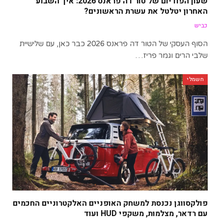
שעון הפודיום של טור דה פראנס 2026: איך השבוע
האחרון יטלטל את עשרת הראשונים?
כביש
הסוף העסקי של הטור דה פראנס 2026 כבר כאן, עם שלישיית
שלבי הרים וגמר פריז…
חשמלי
פולקסווגן נכנסת למשחק האופניים האלקטרוניים החכמים
עם רדאר, מצלמות, משקפי HUD ועוד