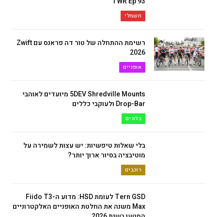
TWR Ep 93
חשמלי
רשימת ההתחלה של טור דה פראנס עם Zwift
2026
אופניים
5DEV Shredville Mounts מיועדים לאוהבי
Drop-Bar ולעוקבי כללים
בלוגים
בלי שאלות טיפשיות: יש עצות לשמירה על
מוטיבציה בסיור ארוך יותר?
רוכבים
Tern GSD לעומת HSD: מדוע ה-Fiido T3
Max משנה את החלטת האופניים האלקטרוניים
המטען בשנת 2026